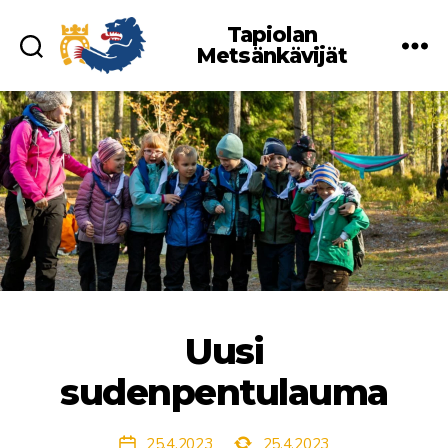
Tapiolan
Metsänkävijät
Uusi
sudenpentulauma
Viimeksi
25.4.2023
25.4.2023
Julkaisupäivämäärä