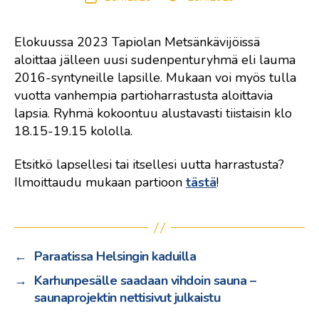
päivitetty
Elokuussa 2023 Tapiolan Metsänkävijöissä
aloittaa jälleen uusi sudenpenturyhmä eli lauma
2016-syntyneille lapsille. Mukaan voi myös tulla
vuotta vanhempia partioharrastusta aloittavia
lapsia. Ryhmä kokoontuu alustavasti tiistaisin klo
18.15-19.15 kololla.
Etsitkö lapsellesi tai itsellesi uutta harrastusta?
Ilmoittaudu mukaan partioon
tästä
!
←
Paraatissa Helsingin kaduilla
→
Karhunpesälle saadaan vihdoin sauna –
saunaprojektin nettisivut julkaistu