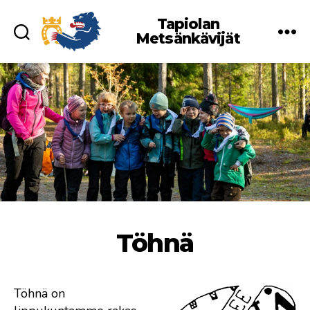
Tapiolan
Metsänkävijät
Töhnä
Töhnä on