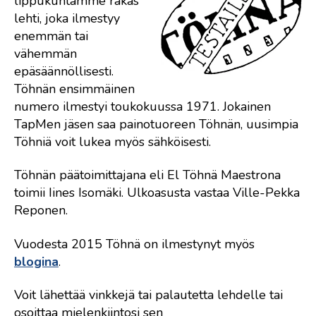
lippukuntamme rakas
lehti, joka ilmestyy
enemmän tai
vähemmän
epäsäännöllisesti.
Töhnän ensimmäinen
numero ilmestyi toukokuussa 1971. Jokainen
TapMen jäsen saa painotuoreen Töhnän, uusimpia
Töhniä voit lukea myös sähköisesti.
Töhnän päätoimittajana eli El Töhnä Maestrona
toimii Iines Isomäki. Ulkoasusta vastaa Ville-Pekka
Reponen.
Vuodesta 2015 Töhnä on ilmestynyt myös
blogina
.
Voit lähettää vinkkejä tai palautetta lehdelle tai
osoittaa mielenkiintosi sen