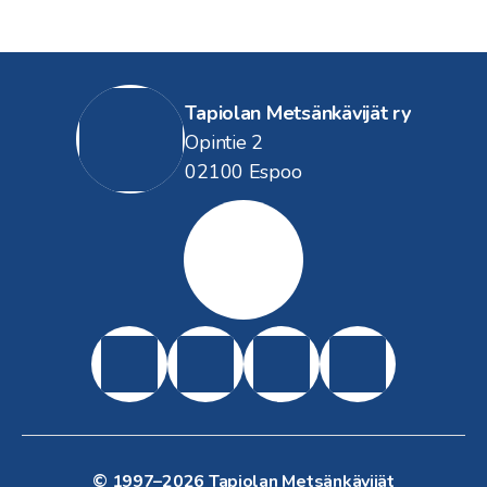
Tapiolan Metsänkävijät ry
Opintie 2
02100 Espoo
Tapiolan
Metsänkävij
ät
Kestävästi
partiossa
Espoon
Pääkaup
Suomen
Suomen
Partiotu
unkiseu
Metsänk
Partiolai
ki
dun
ävijät
set
© 1997–2026
Tapiolan Metsänkävijät