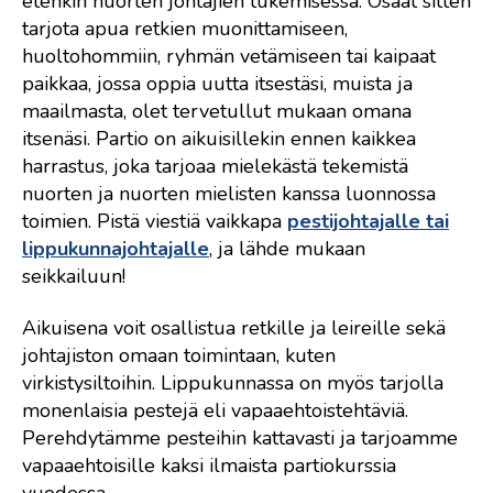
etenkin nuorten johtajien tukemisessa. Osaat sitten
tarjota apua retkien muonittamiseen,
huoltohommiin, ryhmän vetämiseen tai kaipaat
paikkaa, jossa oppia uutta itsestäsi, muista ja
maailmasta, olet tervetullut mukaan omana
itsenäsi. Partio on aikuisillekin ennen kaikkea
harrastus, joka tarjoaa mielekästä tekemistä
nuorten ja nuorten mielisten kanssa luonnossa
toimien. Pistä viestiä vaikkapa
pestijohtajalle tai
lippukunnajohtajalle
, ja lähde mukaan
seikkailuun!
Aikuisena voit osallistua retkille ja leireille sekä
johtajiston omaan toimintaan, kuten
virkistysiltoihin. Lippukunnassa on myös tarjolla
monenlaisia pestejä eli vapaaehtoistehtäviä.
Perehdytämme pesteihin kattavasti ja tarjoamme
vapaaehtoisille kaksi ilmaista partiokurssia