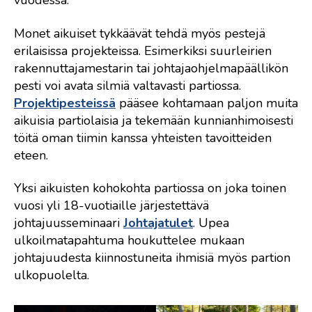
vuodessa.
Monet aikuiset tykkäävät tehdä myös pestejä
erilaisissa projekteissa. Esimerkiksi suurleirien
rakennuttajamestarin tai johtajaohjelmapäällikön
pesti voi avata silmiä valtavasti partiossa.
Projektipesteissä
pääsee kohtamaan paljon muita
aikuisia partiolaisia ja tekemään kunnianhimoisesti
töitä oman tiimin kanssa yhteisten tavoitteiden
eteen.
Yksi aikuisten kohokohta partiossa on joka toinen
vuosi yli 18-vuotiaille järjestettävä
johtajuusseminaari
Johtajatulet
. Upea
ulkoilmatapahtuma houkuttelee mukaan
johtajuudesta kiinnostuneita ihmisiä myös partion
ulkopuolelta.