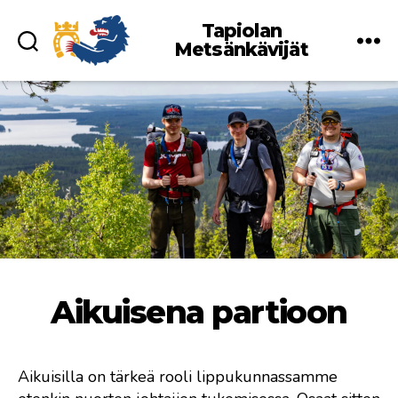
Tapiolan
Metsänkävijät
Aikuisena partioon
Aikuisilla on tärkeä rooli lippukunnassamme