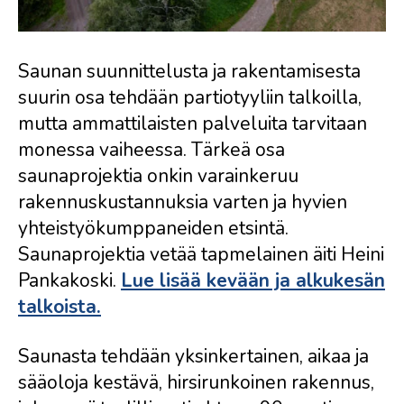
Saunan suunnittelusta ja rakentamisesta
suurin osa tehdään partiotyyliin talkoilla,
mutta ammattilaisten palveluita tarvitaan
monessa vaiheessa. Tärkeä osa
saunaprojektia onkin varainkeruu
rakennuskustannuksia varten ja hyvien
yhteistyökumppaneiden etsintä.
Saunaprojektia vetää tapmelainen äiti Heini
Pankakoski.
Lue lisää kevään ja alkukesän
talkoista.
Saunasta tehdään yksinkertainen, aikaa ja
sääoloja kestävä, hirsirunkoinen rakennus,