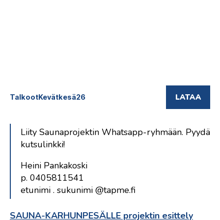
LATAA
TalkootKevätkesä26
Liity Saunaprojektin Whatsapp-ryhmään. Pyydä
kutsulinkki!
Heini Pankakoski
p. 0405811541
etunimi . sukunimi @tapme.fi
SAUNA-KARHUNPESÄLLE projektin esittely