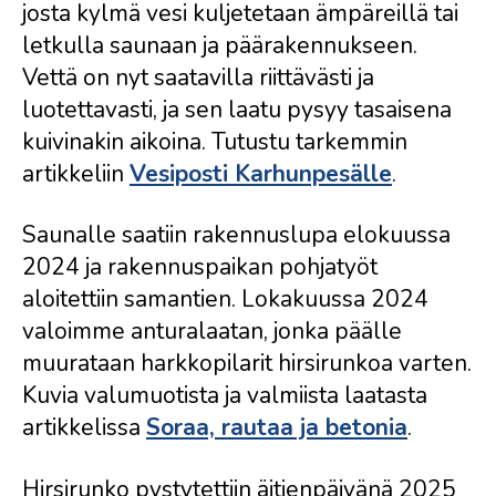
josta kylmä vesi kuljetetaan ämpäreillä tai
letkulla saunaan ja päärakennukseen.
Vettä on nyt saatavilla riittävästi ja
luotettavasti, ja sen laatu pysyy tasaisena
kuivinakin aikoina. Tutustu tarkemmin
artikkeliin
Vesiposti Karhunpesälle
.
Saunalle saatiin rakennuslupa elokuussa
2024 ja rakennuspaikan pohjatyöt
aloitettiin samantien. Lokakuussa 2024
valoimme anturalaatan, jonka päälle
muurataan harkkopilarit hirsirunkoa varten.
Kuvia valumuotista ja valmiista laatasta
artikkelissa
Soraa, rautaa ja betonia
.
Hirsirunko pystytettiin äitienpäivänä 2025