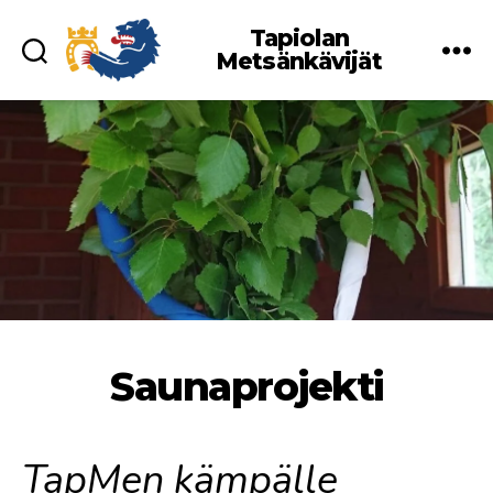
Tapiolan
Metsänkävijät
Saunaprojekti
TapMen kämpälle