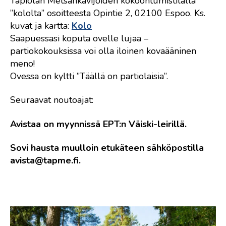
Tapiolan Metsänkävijöiden kokoontumistilalta
”kololta” osoitteesta Opintie 2, 02100 Espoo. Ks.
kuvat ja kartta:
Kolo
Saapuessasi koputa ovelle lujaa –
partiokokouksissa voi olla iloinen kovaääninen
meno!
Ovessa on kyltti ”Täällä on partiolaisia”.
Seuraavat noutoajat:
Avistaa on myynnissä EPT:n Väiski-leirillä.
Sovi hausta muulloin etukäteen sähköpostilla
avista@tapme.fi.