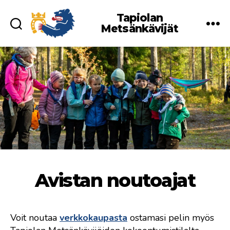
Tapiolan
Metsänkävijät
Avistan noutoajat
Voit noutaa
verkkokaupasta
ostamasi pelin myös