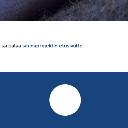
.
tai palaa
saunaprojektin etusivulle
.
Kestävästi
partiossa