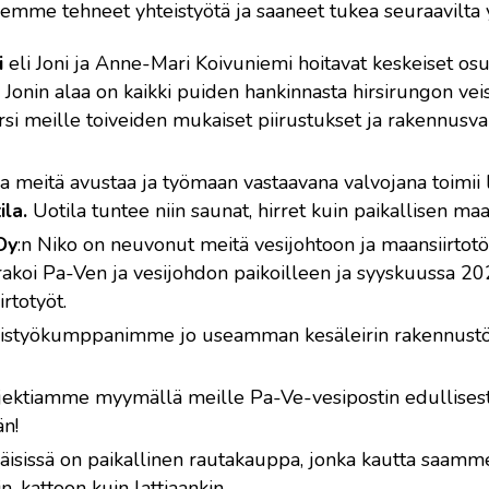
me tehneet yhteistyötä ja saaneet tukea seuraavilta yrit
i
eli Joni ja Anne-Mari Koivuniemi hoitavat keskeiset os
onin alaa on kaikki puiden hankinnasta hirsirungon vei
rsi meille toiveiden mukaiset piirustukset ja rakennusv
 meitä avustaa ja työmaan vastaavana valvojana toimii 
ila.
Uotila tuntee niin saunat, hirret kuin paikallisen ma
Oy
:n Niko on neuvonut meitä vesijohtoon ja maansiirtotöihi
koi Pa-Ven ja vesijohdon paikoilleen ja syyskuussa 202
rtotyöt.
eistyökumppanimme jo useamman kesäleirin rakennustöis
ektiamme myymällä meille Pa-Ve-vesipostin edullisesti
än!
äisissä on paikallinen rautakauppa, jonka kautta saamme
n, kattoon kuin lattiaankin.