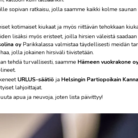
lle sopivan ratkaisu, jolla saamme kaikki kolme saunan t
eiset kotimaiset kiukaat ja myös riittävän tehokkaan k
en lisäksi myös eristeet, joilla hirsien väleistä saadaan tii
solina oy
Parikkalassa valmistaa täydellisesti meidän t
a, jolla jokainen hirsiväli tiivistetään.
aan tehdä turvallisesti, saamme
Hämeen vuokrakone oy
lineet.
ukeneet
URLUS-säätiö
ja
Helsingin Partiopoikain Kann
yiset lahjoittajat.
a apua ja neuvoja, joten lista päivittyy!