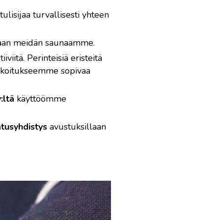
ulisijaa turvallisesti yhteen
iukaan meidän saunaamme.
viitä. Perinteisiä eristeitä
arkoitukseemme sopivaa
:ltä
käyttöömme
atusyhdistys
avustuksillaan