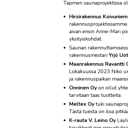
Tapmen saunaprojektissa olem
Hirsirakennus Koivuniem
rakennusprojektissamme. J
aivan ensin Anne-Mari pii
yksityiskohdat.
Saunan rakennuttamisessa
rakennusmestari
Yrjö Uot
Maanrakennus Ravantti 
Lokakuussa 2023 Niko ura
ja rakennuspaikan maansii
Onninen Oy
on ollut yht
tarvitaan taas tuotteita.
Meltex Oy
tuki saunaproj
Tästä tuesta on iloa pitkä
K-rauta V. Leino Oy
Läyli
tarvikkeet niin perustuksii