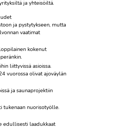
yksiltä ja yhteisöiltä.
uudet
stoon ja pystytykseen, mutta
alvonnan vaatimat
loppilainen kokenut
aperänkin.
n liittyvissä asioissa.
4 vuorossa olivat ajoväylän
sä ja saunaprojektiin
 tukenaan nuorisotyölle.
 edullisesti laadukkaat