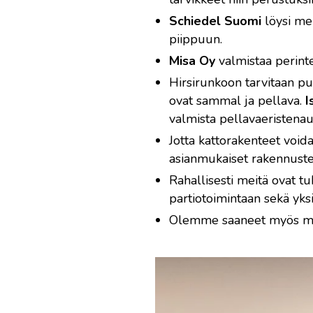
Schiedel Suomi
löysi mei
piippuun.
Misa Oy
valmistaa perint
Hirsirunkoon tarvitaan puid
ovat sammal ja pellava.
I
valmista pellavaeristenauha
Jotta kattorakenteet void
asianmukaiset rakennuste
Rahallisesti meitä ovat t
partiotoimintaan sekä yksit
Olemme saaneet myös muut