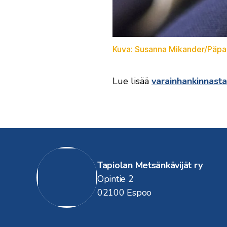
Kuva: Susanna Mikander/Päpa
Lue lisää
varainhankinnasta
Tapiolan Metsänkävijät ry
Opintie 2
02100 Espoo
Tapiolan