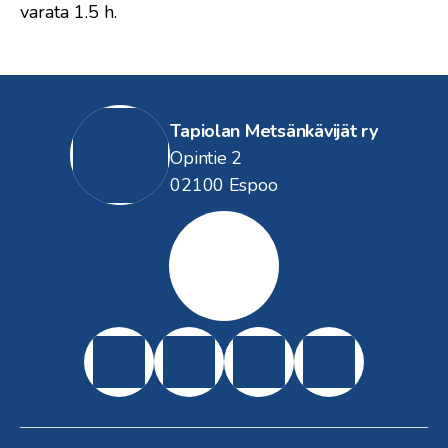
varata 1.5 h.
Tapiolan Metsänkävijät ry
Opintie 2
02100 Espoo
Tapiolan
Metsänkävij
ät
Kestävästi
partiossa
Espoon
Pääkaup
Suomen
Suomen
Partiotu
unkiseu
Metsänk
Partiolai