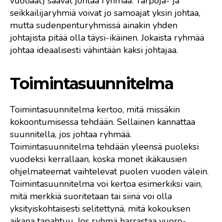
vuotiaat) saavat johtaa ryhmää. Tarpoja- ja
seikkailijaryhmiä voivat jo samoajat yksin johtaa,
mutta sudenpenturyhmissä ainakin yhden
johtajista pitää olla täysi-ikäinen. Jokaista ryhmää
johtaa ideaalisesti vähintään kaksi johtajaa.
Toimintasuunnitelma
Toimintasuunnitelma kertoo, mitä missäkin
kokoontumisessa tehdään. Sellainen kannattaa
suunnitella, jos johtaa ryhmää.
Toimintasuunnitelma tehdään yleensä puoleksi
vuodeksi kerrallaan, koska monet ikäkausien
ohjelmateemat vaihtelevat puolen vuoden välein.
Toimintasuunnitelma voi kertoa esimerkiksi vain,
mitä merkkiä suoritetaan tai siinä voi olla
yksityiskohtaisesti selitettynä, mitä kokouksen
aikana tapahtuu. Jos ryhmä harrastaa vuoro-