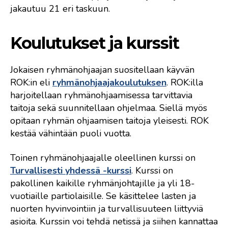
jakautuu 21 eri taskuun.
Koulutukset ja kurssit
Jokaisen ryhmänohjaajan suositellaan käyvän
ROK:in eli
ryhmänohjaajakoulutuksen
. ROK:illa
harjoitellaan ryhmänohjaamisessa tarvittavia
taitoja sekä suunnitellaan ohjelmaa. Siellä myös
opitaan ryhmän ohjaamisen taitoja yleisesti. ROK
kestää vähintään puoli vuotta.
Toinen ryhmänohjaajalle oleellinen kurssi on
Turvallisesti yhdessä -kurssi
. Kurssi on
pakollinen kaikille ryhmänjohtajille ja yli 18-
vuotiaille partiolaisille. Se käsittelee lasten ja
nuorten hyvinvointiin ja turvallisuuteen liittyviä
asioita. Kurssin voi tehdä netissä ja siihen kannattaa