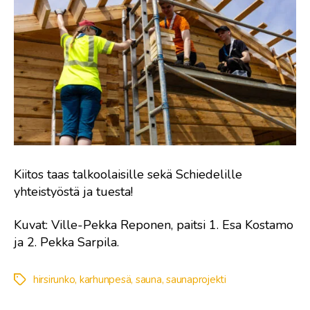
Kiitos taas talkoolaisille sekä Schiedelille
yhteistyöstä ja tuesta!
Kuvat: Ville-Pekka Reponen, paitsi 1. Esa Kostamo
ja 2. Pekka Sarpila.
hirsirunko
,
karhunpesä
,
sauna
,
saunaprojekti
Avainsanat