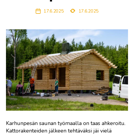
Viimeksi
17.6.2025
17.6.2025
Julkaisupäivämäärä
päivitetty
Karhunpesän saunan työmaalla on taas ahkeroitu.
Kattorakenteiden jälkeen tehtäväksi jäi vielä